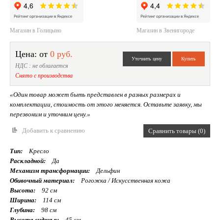
Магазин в Голицыно
Магазин в Звенигороде
Цена: от
0 руб.
НДС : не облагается
Снято с производства
«Один товар может быть представлен в разных размерах и
комплектации, стоимость от этого меняется. Оставьте заявку, мы
перезвоним и уточним цену.»
Добавить к сравнению
Сравнить товары (0)
Тип:
Кресло
Раскладной:
Да
Механизм трансформации:
Дельфин
Обивочный материал:
Рогожка / Искусственная кожа
Высота:
92 см
Ширина:
114 см
Глубина:
98 см
Высота сиденья:
45 см