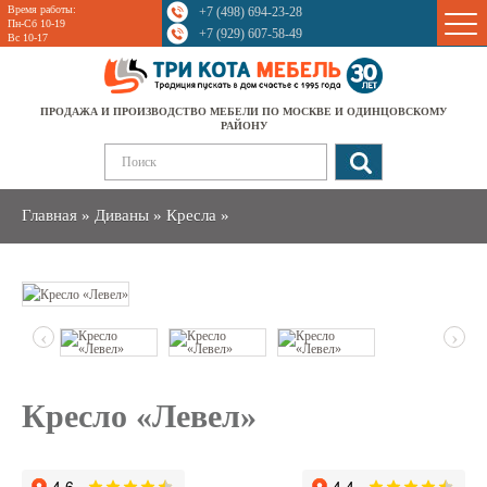
Время работы:
+7 (498) 694-23-28
Sale
Пн-Сб 10-19
+7 (929) 607-58-49
Вс 10-17
ПРОДАЖА И ПРОИЗВОДСТВО МЕБЕЛИ ПО МОСКВЕ И ОДИНЦОВСКОМУ
РАЙОНУ
Главная
»
Диваны
»
Кресла
»
‹
›
Кресло «Левел»