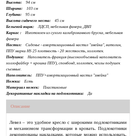
Высота:
94 см
Ширина:
103 см
Глубина:
95 см
Высота сидячего места:
45 см
Бельевой ящик:
ЛДСП, мебельная фанера, ДВП
Каркас :
Изготовлен из сухого калиброванного бруска, мебельная
фанера
Настил:
Сиденье - амортизационный настил "змейка", ватолин,
ППУ марки HS 25 плотность - 20 жесткость, холлотек.
Подушки:
Наполнитель фракция (высокообъемный наполнитель
холлофайбер + крошка ППУ), спонбонд, холлотек, чехлы подушек
съемные.
Наполнитель:
ППУ+амортизационный настил "змейка"
Ножки:
Есть
Материал ножек:
Пластиковые
Декоративные накладки на подлокотники:
Да
Описание
Левел – это удобное кресло с широкими подлокотниками
и механизмом трансформации в кровать. Подлокотники
декорированы накладками, которые можно использовать,