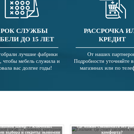
СРОК СЛУЖБЫ
РАССРОЧКА И
БЕЛИ ДО 15 ЛЕТ
КРЕДИТ
обрали лучшие фабрики
От наших партнеро
, чтобы мебель служила и
Подробности уточняйте 
овала вас долгие годы!
магазинах или по теле
Спальня: где стоит заплатить
пашной шкаф: 7 ключевых
где можно сэкономить без ри
ев выбора и секреты экономии
комфорта?