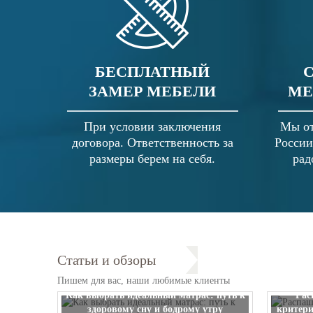
БЕСПЛАТНЫЙ
ЗАМЕР МЕБЕЛИ
МЕ
При условии заключения
Мы от
договора. Ответственность за
России
размеры берем на себя.
рад
Статьи и обзоры
Пишем для вас, наши любимые клиенты
Как выбрать идеальный матрас: путь к
Рас
здоровому сну и бодрому утру
критери