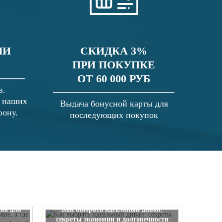
ЛИ
СКИДКА 3%
ПРИ ПОКУПКЕ
ОТ 60 000 РУБ
в.
в наших
Выдача бонусной карты для
фону.
последующих покупок
 выше, а
ска для
Как выбрать идеальный диван:
секреты экономии и долговечности