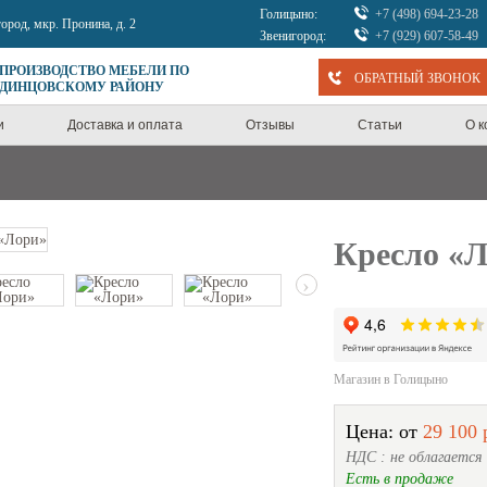
Голицыно:
+7 (498) 694-23-28
город, мкр. Пронина, д. 2
Звенигород:
+7 (929) 607-58-49
 ПРОИЗВОДСТВО МЕБЕЛИ ПО
ОБРАТНЫЙ ЗВОНОК
ОДИНЦОВСКОМУ РАЙОНУ
и
Доставка и оплата
Отзывы
Статьи
О 
Кресло «
›
Магазин в Голицыно
Цена: от
29 100 
НДС : не облагается
Есть в продаже