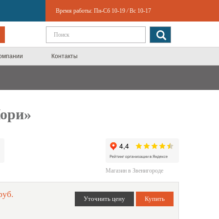
Время работы:
Пн-Сб 10-19
/
Вс 10-17
компании
Контакты
Лори»
Магазин в Звенигороде
руб.