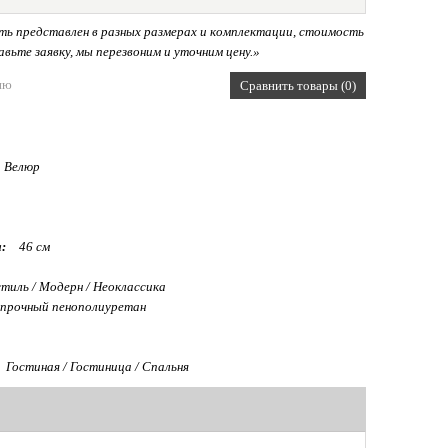
ь представлен в разных размерах и комплектации, стоимость
вьте заявку, мы перезвоним и уточним цену.»
ию
Сравнить товары (0)
Велюр
:
46 см
тиль / Модерн / Неоклассика
прочный пенополиуретан
Гостиная / Гостиница / Спальня