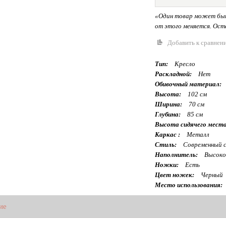
«Один товар может быт
от этого меняется. Оста
Добавить к сравнен
Тип:
Кресло
Раскладной:
Нет
Обивочный материал:
Высота:
102 см
Ширина:
70 см
Глубина:
85 см
Высота сидячего места
Каркас :
Металл
Стиль:
Современный с
Наполнитель:
Высоко
Ножки:
Есть
Цвет ножек:
Черный
Место использования:
ие