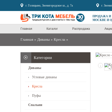
Sale
г. Голицыно, Звенигородское ш., д. 7а
г. Звени
ПРОДАЖА И
МОСКВЕ И 
Главная
Каталог
Распродажа
Акци
Главная
»
Диваны
»
Кресла
»
Категории
‹
Диваны
Угловые диваны
Кресла
Пуфы
Спальни