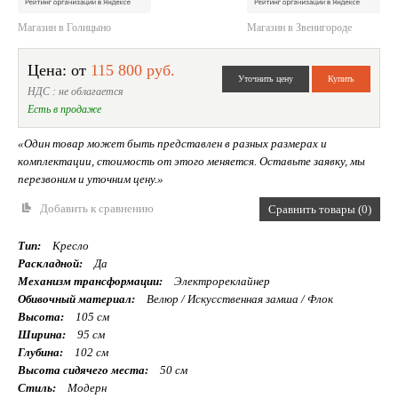
Магазин в Голицыно
Магазин в Звенигороде
Цена: от
115 800 руб.
НДС : не облагается
Есть в продаже
«Один товар может быть представлен в разных размерах и
комплектации, стоимость от этого меняется. Оставьте заявку, мы
перезвоним и уточним цену.»
Добавить к сравнению
Сравнить товары (0)
Тип:
Кресло
Раскладной:
Да
Механизм трансформации:
Электрореклайнер
Обивочный материал:
Велюр / Искусственная замша / Флок
Высота:
105 см
Ширина:
95 см
Глубина:
102 см
Высота сидячего места:
50 см
Стиль:
Модерн