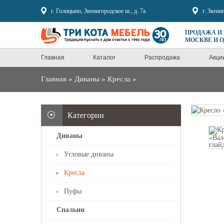
Sale
г. Голицыно, Звенигородское ш., д. 7а
г. Звени
ПРОДАЖА И
МОСКВЕ И 
Главная
Каталог
Распродажа
Акци
Главная
»
Диваны
»
Кресла
»
Категории
Диваны
Угловые диваны
Кресла
Пуфы
Спальни