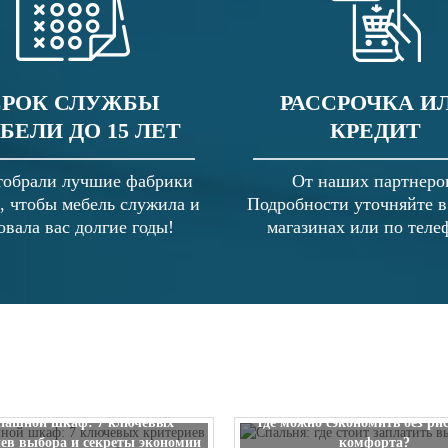
СРОК СЛУЖБЫ
РАССРОЧКА И
БЕЛИ ДО 15 ЛЕТ
КРЕДИТ
обрали лучшие фабрики
От наших партнеро
, чтобы мебель служила и
Подробности уточняйте 
овала вас долгие годы!
магазинах или по теле
Спальня: где стоит заплатить
пашной шкаф: 7 ключевых
где можно сэкономить без ри
ев выбора и секреты экономии
комфорта?