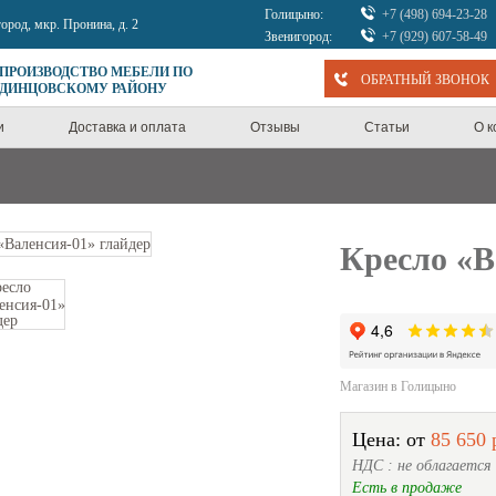
Голицыно:
+7 (498) 694-23-28
город, мкр. Пронина, д. 2
Звенигород:
+7 (929) 607-58-49
 ПРОИЗВОДСТВО МЕБЕЛИ ПО
ОБРАТНЫЙ ЗВОНОК
ОДИНЦОВСКОМУ РАЙОНУ
и
Доставка и оплата
Отзывы
Статьи
О 
Кресло «В
Магазин в Голицыно
Цена: от
85 650 
НДС : не облагается
Есть в продаже