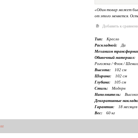
«Один товар может быт
от этого меняется. Оста
Добавить к сравнен
Тип:
Кресло
Раскладной:
Да
Механизм трансформа
Обивочный материал:
Рогожка / Флок / Шенил
Высота:
102 см
Ширина:
102 см
Глубина:
105 см
Стиль:
Модерн
Наполнитель:
Высоко
Декоративные накладк
Гарантия:
18 месяцев
Вес:
60 кг
ие