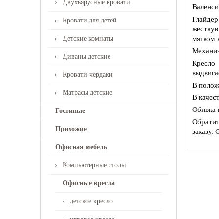
Двухъярусные кровати
Валенси
Глайдер
Кровати для детей
жесткую
Детские комнаты
мягком 
Механиз
Диваны детские
Кресло 
выдвига
Кровати-чердаки
В полож
Матрасы детские
В качес
Обивка 
Гостиные
Обратит
Прихожие
заказу. 
Офисная мебель
Компьютерные столы
Офисные кресла
детское кресло