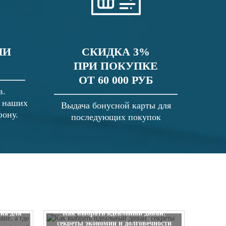
ЛИ
СКИДКА 3%
ПРИ ПОКУПКЕ
ОТ 60 000 РУБ
в.
в наших
Выдача бонусной карты для
фону.
последующих покупок
 выше, а
ска для
Как выбрать идеальный диван:
секреты экономии и долговечности