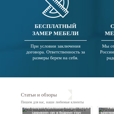
БЕСПЛАТНЫЙ
ЗАМЕР МЕБЕЛИ
МЕ
При условии заключения
Мы от
договора. Ответственность за
России
размеры берем на себя.
рад
Статьи и обзоры
Пишем для вас, наши любимые клиенты
Как выбрать идеальный матрас: путь к
Рас
здоровому сну и бодрому утру
критери