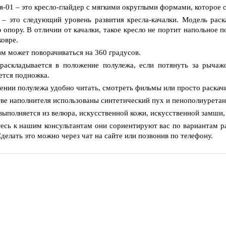
я-01 – это кресло-глайдер с мягкими округлыми формами, которое 
 – это следующий уровень развития кресла-качалки. Модель рас
 опору. В отличии от качалки, такое кресло не портит напольное по
ковре.
м может поворачиваться на 360 градусов.
раскладывается в положение полулежа, если потянуть за рычажо
ется подножка.
ении полулежа удобно читать, смотреть фильмы или просто раскачи
тве наполнителя использованы синтетический пух и пенополиуретан
выполняется из велюра, искусственной кожи, искусственной замши,
есь к нашим консультантам они сориентируют вас по вариантам ра
Сделать это можно через чат на сайте или позвонив по телефону.