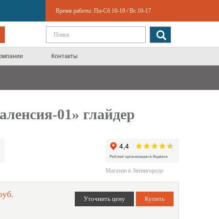
Время работы:
Пн-Сб 10-19
/
Вс 10-17
компании
Контакты
аленсия-01» глайдер
Магазин в Звенигороде
руб.