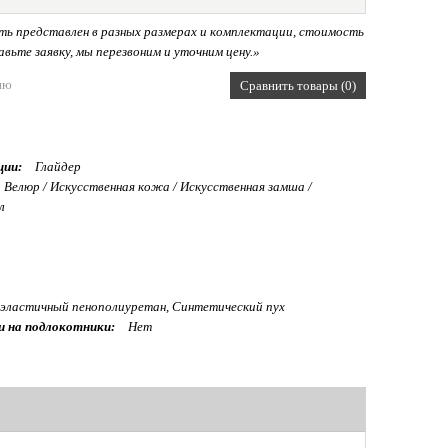
ь представлен в разных размерах и комплектации, стоимость
вьте заявку, мы перезвоним и уточним цену.»
ию
Сравнить товары (0)
ции:
Глайдер
Велюр / Искуcственная кожа / Искусственная замша /
л
эластичный пенополиуретан, Синтетический пух
и на подлокотники:
Нет