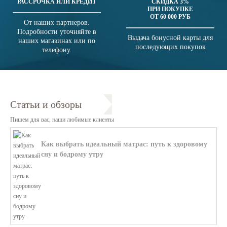
РАССРОЧКА ИЛИ КРЕДИТ
СКИДКА 3%
ПРИ ПОКУПКЕ
ОТ 60 000 РУБ
От наших партнеров.
Подробности уточняйте в
Выдача бонусной карты для
наших магазинах или по
последующих покупок
телефону.
Статьи и обзоры
Пишем для вас, наши любимые клиенты
Как выбрать идеальный матрас: путь к здоровому
сну и бодрому утру
В этой статье мы поможем разобратьс...