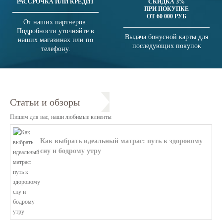
РАССРОЧКА ИЛИ КРЕДИТ
СКИДКА 3%
ПРИ ПОКУПКЕ
ОТ 60 000 РУБ
От наших партнеров.
Подробности уточняйте в
Выдача бонусной карты для
наших магазинах или по
последующих покупок
телефону.
Статьи и обзоры
Пишем для вас, наши любимые клиенты
Как выбрать идеальный матрас: путь к здоровому
сну и бодрому утру
В этой статье мы поможем разобратьс...