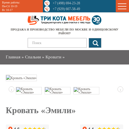
Время работы:
+7 (498) 694-23-28
Sale
Пн-Сб 10-19
+7 (929) 607-58-49
Вс 10-17
ПРОДАЖА И ПРОИЗВОДСТВО МЕБЕЛИ ПО МОСКВЕ И ОДИНЦОВСКОМУ
РАЙОНУ
Главная
»
Спальни
»
Кровати
»
‹
›
Кровать «Эмили»