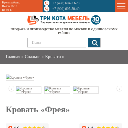
Время работы:
+7 (498) 694-23-28
Sale
Пн-Сб 10-19
+7 (929) 607-58-49
Вс 10-17
ПРОДАЖА И ПРОИЗВОДСТВО МЕБЕЛИ ПО МОСКВЕ И ОДИНЦОВСКОМУ
РАЙОНУ
Главная
»
Спальни
»
Кровати
»
‹
›
Кровать «Фрея»