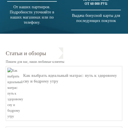
ОТ 60 000 РУБ
От наших партнеров.
Подробности уточняйте в
Выдача бонусной карты для
наших магазинах или по
последующих покупок
телефону.
Статьи и обзоры
Пишем для вас, наши любимые клиенты
Как выбрать идеальный матрас: путь к здоровому
сну и бодрому утру
В этой статье мы поможем разобратьс...