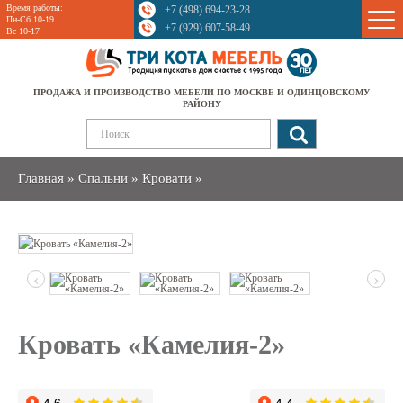
Время работы:
+7 (498) 694-23-28
Sale
Пн-Сб 10-19
+7 (929) 607-58-49
Вс 10-17
ПРОДАЖА И ПРОИЗВОДСТВО МЕБЕЛИ ПО МОСКВЕ И ОДИНЦОВСКОМУ
РАЙОНУ
Главная
»
Спальни
»
Кровати
»
‹
›
Кровать «Камелия-2»