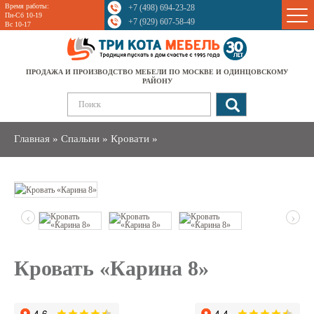
Время работы:
+7 (498) 694-23-28
Sale
Пн-Сб 10-19
+7 (929) 607-58-49
Вс 10-17
ПРОДАЖА И ПРОИЗВОДСТВО МЕБЕЛИ ПО МОСКВЕ И ОДИНЦОВСКОМУ
РАЙОНУ
Главная
»
Спальни
»
Кровати
»
‹
›
Кровать «Карина 8»