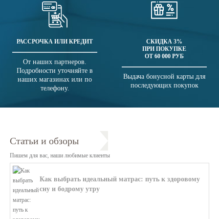
РАССРОЧКА ИЛИ КРЕДИТ
СКИДКА 3%
ПРИ ПОКУПКЕ
ОТ 60 000 РУБ
От наших партнеров.
Подробности уточняйте в
Выдача бонусной карты для
наших магазинах или по
последующих покупок
телефону.
Статьи и обзоры
Пишем для вас, наши любимые клиенты
Как выбрать идеальный матрас: путь к здоровому
сну и бодрому утру
В этой статье мы поможем разобратьс...