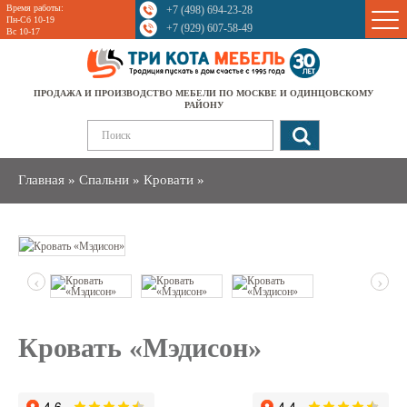
Время работы:
+7 (498) 694-23-28
Sale
Пн-Сб 10-19
+7 (929) 607-58-49
Вс 10-17
ПРОДАЖА И ПРОИЗВОДСТВО МЕБЕЛИ ПО МОСКВЕ И ОДИНЦОВСКОМУ
РАЙОНУ
Главная
»
Спальни
»
Кровати
»
‹
›
Кровать «Мэдисон»