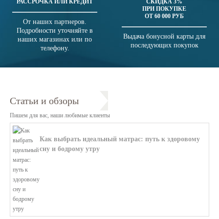
РАССРОЧКА ИЛИ КРЕДИТ
СКИДКА 3%
ПРИ ПОКУПКЕ
ОТ 60 000 РУБ
От наших партнеров.
Подробности уточняйте в
Выдача бонусной карты для
наших магазинах или по
последующих покупок
телефону.
Статьи и обзоры
Пишем для вас, наши любимые клиенты
Как выбрать идеальный матрас: путь к здоровому
сну и бодрому утру
В этой статье мы поможем разобратьс...