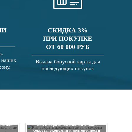
ЛИ
СКИДКА 3%
ПРИ ПОКУПКЕ
ОТ 60 000 РУБ
в.
в наших
Выдача бонусной карты для
фону.
последующих покупок
 выше, а
ска для
Как выбрать идеальный диван:
секреты экономии и долговечности