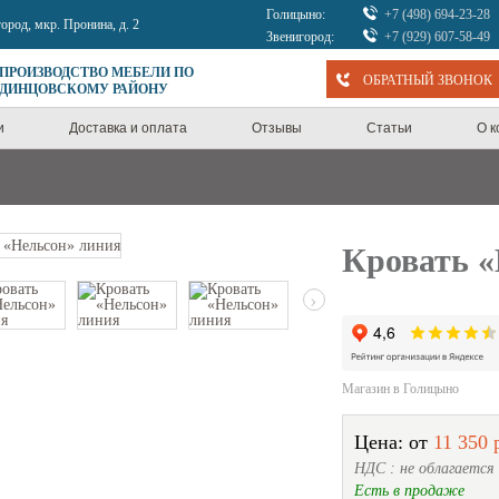
Голицыно:
+7 (498) 694-23-28
город, мкр. Пронина, д. 2
Звенигород:
+7 (929) 607-58-49
 ПРОИЗВОДСТВО МЕБЕЛИ ПО
ОБРАТНЫЙ ЗВОНОК
ОДИНЦОВСКОМУ РАЙОНУ
и
Доставка и оплата
Отзывы
Статьи
О 
Кровать «
›
Магазин в Голицыно
Цена: от
11 350 
НДС : не облагается
Есть в продаже