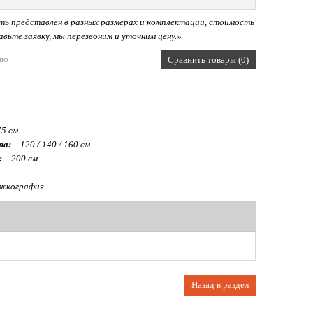
ь представлен в разных размерах и комплектации, стоимость
вьте заявку, мы перезвоним и уточним цену.»
ию
Сравнить товары (0)
75 см
та:
120 / 140 / 160 см
:
200 см
жкография
Назад в раздел