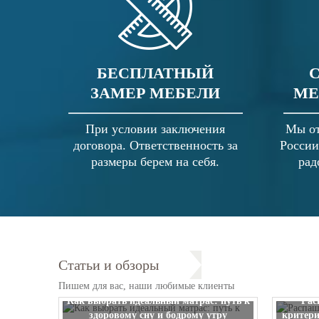
БЕСПЛАТНЫЙ
ЗАМЕР МЕБЕЛИ
МЕ
При условии заключения
Мы от
договора. Ответственность за
России
размеры берем на себя.
рад
Статьи и обзоры
Пишем для вас, наши любимые клиенты
Как выбрать идеальный матрас: путь к
Рас
здоровому сну и бодрому утру
критери