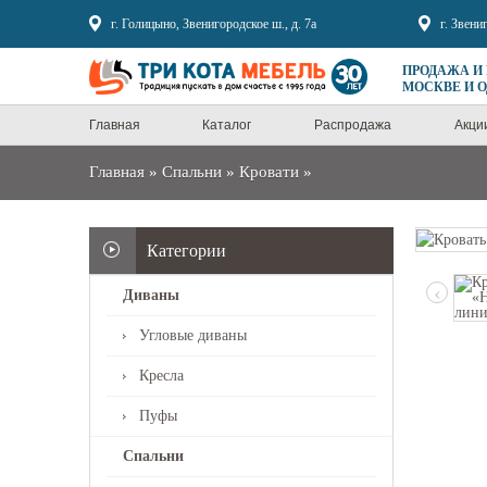
Sale
г. Голицыно, Звенигородское ш., д. 7а
г. Звени
ПРОДАЖА И
МОСКВЕ И 
Главная
Каталог
Распродажа
Акци
Главная
»
Спальни
»
Кровати
»
Категории
‹
Диваны
Угловые диваны
Кресла
Пуфы
Спальни