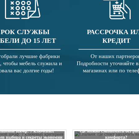
СРОК СЛУЖБЫ
РАССРОЧКА И
БЕЛИ ДО 15 ЛЕТ
КРЕДИТ
обрали лучшие фабрики
От наших партнеро
, чтобы мебель служила и
Подробности уточняйте 
овала вас долгие годы!
магазинах или по теле
Спальня: где стоит заплатить
пашной шкаф: 7 ключевых
где можно сэкономить без ри
ев выбора и секреты экономии
комфорта?