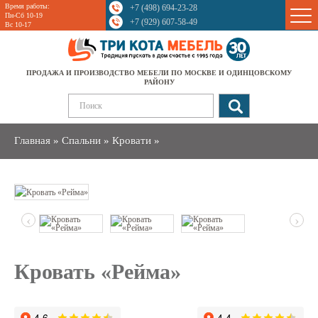
Время работы:
+7 (498) 694-23-28
Sale
Пн-Сб 10-19
+7 (929) 607-58-49
Вс 10-17
ПРОДАЖА И ПРОИЗВОДСТВО МЕБЕЛИ ПО МОСКВЕ И ОДИНЦОВСКОМУ
РАЙОНУ
Главная
»
Спальни
»
Кровати
»
‹
›
Кровать «Рейма»