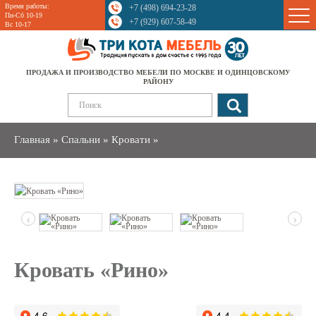
Время работы:
+7 (498) 694-23-28
Sale
Пн-Сб 10-19
+7 (929) 607-58-49
Вс 10-17
ПРОДАЖА И ПРОИЗВОДСТВО МЕБЕЛИ ПО МОСКВЕ И ОДИНЦОВСКОМУ
РАЙОНУ
Главная
»
Спальни
»
Кровати
»
‹
›
Кровать «Рино»