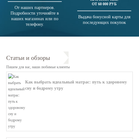
ОТ 60 000 РУБ
От наших партнеров.
Подробности уточняйте в
Выдача бонусной карты для
наших магазинах или по
последующих покупок
телефону.
Статьи и обзоры
Пишем для вас, наши любимые клиенты
Как выбрать идеальный матрас: путь к здоровому
сну и бодрому утру
В этой статье мы поможем разобратьс...