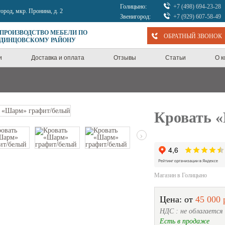
Голицыно:
+7 (498) 694-23-28
город, мкр. Пронина, д. 2
Звенигород:
+7 (929) 607-58-49
 ПРОИЗВОДСТВО МЕБЕЛИ ПО
ОБРАТНЫЙ ЗВОНОК
ОДИНЦОВСКОМУ РАЙОНУ
и
Доставка и оплата
Отзывы
Статьи
О 
Кровать 
›
Магазин в Голицыно
Цена: от
45 000 
НДС : не облагается
Есть в продаже