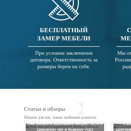
БЕСПЛАТНЫЙ
ЗАМЕР МЕБЕЛИ
МЕ
При условии заключения
Мы от
договора. Ответственность за
России
размеры берем на себя.
рад
Статьи и обзоры
Пишем для вас, наши любимые клиенты
Как выбрать идеальный матрас: путь к
Рас
здоровому сну и бодрому утру
критери