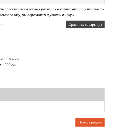
ь представлен в разных размерах и комплектации, стоимость
вьте заявку, мы перезвоним и уточним цену.»
ию
Сравнить товары (0)
та:
160 см
:
200 см
Назад в раздел