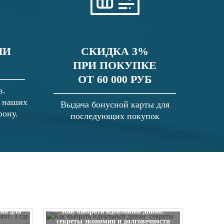
ЛИ
СКИДКА 3%
ПРИ ПОКУПКЕ
ОТ 60 000 РУБ
в.
в наших
Выдача бонусной карты для
фону.
последующих покупок
 выше, а
ска для
Как выбрать идеальный диван:
секреты экономии и долговечности