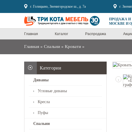
Sale
г. Голицыно, Звенигородское ш., д. 7а
г. Звени
ПРОДАЖА И
МОСКВЕ И 
Главная
Каталог
Распродажа
Акци
Главная
»
Спальни
»
Кровати
»
Категории
‹
Диваны
Угловые диваны
Кресла
Пуфы
Спальни