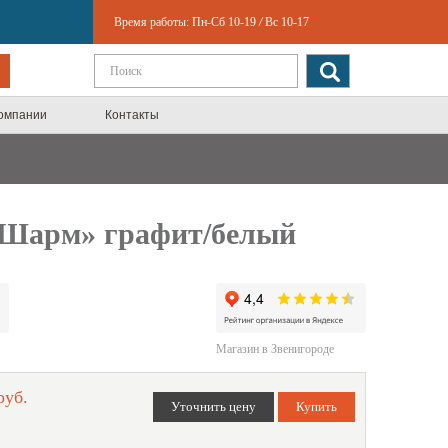
Время работы:
Пн-Сб 10-19
/
Вс 10-17
компании
Контакты
«Шарм» графит/белый
Магазин в Звенигороде
руб.