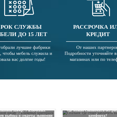
СРОК СЛУЖБЫ
РАССРОЧКА И
БЕЛИ ДО 15 ЛЕТ
КРЕДИТ
обрали лучшие фабрики
От наших партнеро
, чтобы мебель служила и
Подробности уточняйте 
овала вас долгие годы!
магазинах или по теле
Спальня: где стоит заплатить
пашной шкаф: 7 ключевых
где можно сэкономить без ри
ев выбора и секреты экономии
комфорта?