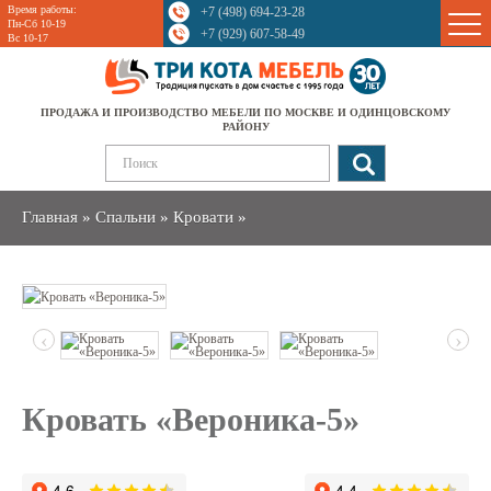
Время работы:
+7 (498) 694-23-28
Sale
Пн-Сб 10-19
+7 (929) 607-58-49
Вс 10-17
ПРОДАЖА И ПРОИЗВОДСТВО МЕБЕЛИ ПО МОСКВЕ И ОДИНЦОВСКОМУ
РАЙОНУ
Главная
»
Спальни
»
Кровати
»
‹
›
Кровать «Вероника-5»