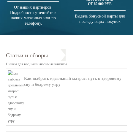
ОТ 60 000 РУБ
От наших партнеров.
Подробности уточняйте в
Выдача бонусной карты для
наших магазинах или по
последующих покупок
телефону.
Статьи и обзоры
Пишем для вас, наши любимые клиенты
Как выбрать идеальный матрас: путь к здоровому
сну и бодрому утру
В этой статье мы поможем разобратьс...