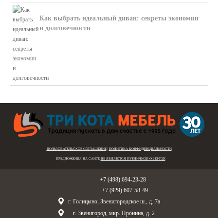
Как выбрать идеальный диван: секреты экономии
и долговечности
В этой статье мы подробно рассмотри...
ПОЛЬЗОВАТЕЛЬСКОЕ СОГЛАШЕНИЕ
|
ПОЛИТИКА КОНФИДЕНЦИАЛЬНОСТИ
ПРЕДЛОЖЕНИЯ НА САЙТЕ
НЕ ЯВЛЯЮТСЯ ПУБЛИЧНОЙ ОФЕРТОЙ
Голицыно:
+7 (498) 694-23-28
Звенигород:
+7 (929) 607-58-49
г. Голицыно, Звенигородское ш., д. 7а
г. Звенигород, мкр. Пронина, д. 2