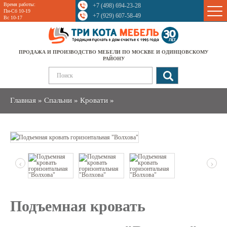
Время работы:
+7 (498) 694-23-28
Sale
Пн-Сб 10-19
+7 (929) 607-58-49
Вс 10-17
ПРОДАЖА И ПРОИЗВОДСТВО МЕБЕЛИ ПО МОСКВЕ И ОДИНЦОВСКОМУ
РАЙОНУ
Главная
»
Спальни
»
Кровати
»
‹
›
Подъемная кровать