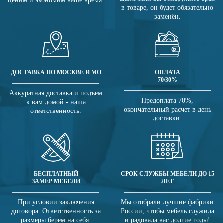
ценим и экономим ваше время!
в товаре, он будет обязательно
заменён.
ДОСТАВКА ПО МОСКВЕ И МО
ОПЛАТА
70/30%
Аккуратная доставка и подъем
Предоплата 70%,
к вам домой - наша
окончательный расчет в день
ответственность.
доставки.
БЕСПЛАТНЫЙ
СРОК СЛУЖБЫ МЕБЕЛИ ДО 15
ЗАМЕР МЕБЕЛИ
ЛЕТ
При условии заключения
Мы отобрали лучшие фабрики
договора. Ответственность за
России, чтобы мебель служила
размеры берем на себя.
и радовала вас долгие годы!