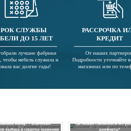
СРОК СЛУЖБЫ
РАССРОЧКА И
БЕЛИ ДО 15 ЛЕТ
КРЕДИТ
обрали лучшие фабрики
От наших партнеро
, чтобы мебель служила и
Подробности уточняйте 
овала вас долгие годы!
магазинах или по теле
Спальня: где стоит заплатить
пашной шкаф: 7 ключевых
где можно сэкономить без ри
ев выбора и секреты экономии
комфорта?