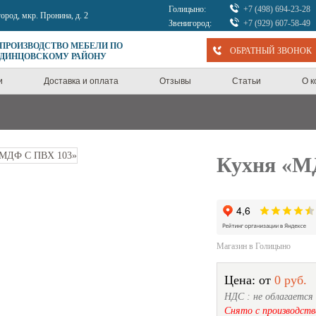
Голицыно:
+7 (498) 694-23-28
город, мкр. Пронина, д. 2
Звенигород:
+7 (929) 607-58-49
 ПРОИЗВОДСТВО МЕБЕЛИ ПО
ОБРАТНЫЙ ЗВОНОК
ОДИНЦОВСКОМУ РАЙОНУ
и
Доставка и оплата
Отзывы
Статьи
О 
Кухня «М
Магазин в Голицыно
Цена: от
0 руб.
НДС : не облагается
Снято с производств