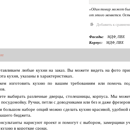
«Один товар может быт
от этого меняется. Оста
Добавить к сравнен
Фасады:
МДФ, ПВХ
Корпус:
МДФ, ПВХ
ие
тавливаем любые кухни на заказ. Вы можете видеть на фото прим
эта кухня, указаны в характеристиках.
ем изготовить кухню по вашим требованиям или помочь подо
ов.
те выбирать различные дверцы, столешницы, корпуса. Мы можем
, посудомойку. Ручки, петли с доводчиками или без и даже фрезеров
и большом наборе опций можно сделать кухню красивой, удобной и
вашего бюджета.
нсультанты нарисуют проект и помогут с выбором, замерщики уч
 кухню в короткие сроки.