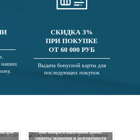
ЛИ
СКИДКА 3%
ПРИ ПОКУПКЕ
ОТ 60 000 РУБ
в.
в наших
Выдача бонусной карты для
фону.
последующих покупок
 выше, а
ска для
Как выбрать идеальный диван:
секреты экономии и долговечности