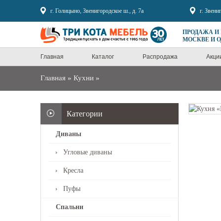
Sale
г. Голицыно, Звенигородское ш., д. 7а
г. Звени
ПРОДАЖА И
МОСКВЕ И 
Главная
Каталог
Распродажа
Акци
Главная
»
Кухни
»
Категории
Диваны
Угловые диваны
Кресла
Пуфы
Спальни