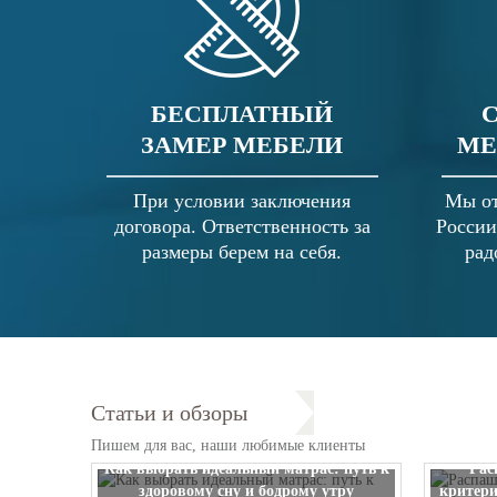
БЕСПЛАТНЫЙ
ЗАМЕР МЕБЕЛИ
МЕ
При условии заключения
Мы от
договора. Ответственность за
России
размеры берем на себя.
рад
Статьи и обзоры
Пишем для вас, наши любимые клиенты
Как выбрать идеальный матрас: путь к
Рас
здоровому сну и бодрому утру
критери