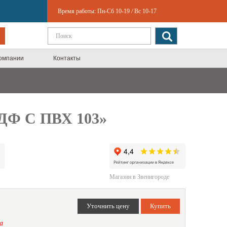
Время работы:
Пн-Сб 10-19
/
Вс 10-17
компании
Контакты
ДФ С ПВХ 103»
Магазин в Звенигороде
а