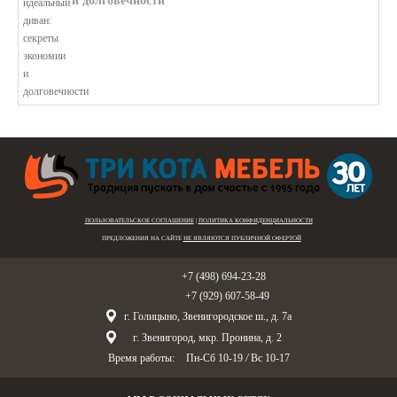
и долговечности
В этой статье мы подробно рассмотри...
ПОЛЬЗОВАТЕЛЬСКОЕ СОГЛАШЕНИЕ
|
ПОЛИТИКА КОНФИДЕНЦИАЛЬНОСТИ
ПРЕДЛОЖЕНИЯ НА САЙТЕ
НЕ ЯВЛЯЮТСЯ ПУБЛИЧНОЙ ОФЕРТОЙ
Голицыно:
+7 (498) 694-23-28
Звенигород:
+7 (929) 607-58-49
г. Голицыно, Звенигородское ш., д. 7а
г. Звенигород, мкр. Пронина, д. 2
Время работы:
Пн-Сб 10-19
/
Вс 10-17