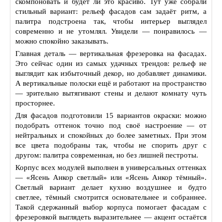
скомпоновать и будет ли это красиво. Тут уже собрали
стильный вариант: рельеф фасадов сам задаёт ритм, а
палитра подстроена так, чтобы интерьер выглядел
современно и не утомлял. Увидели — понравилось —
можно спокойно заказывать.
Главная деталь — вертикальная фрезеровка на фасадах.
Это сейчас один из самых удачных трендов: рельеф не
выглядит как избыточный декор, но добавляет динамики.
А вертикальные полоски ещё и работают на пространство
— зрительно вытягивают стены и делают комнату чуть
просторнее.
Для фасадов подготовили 15 вариантов окраски: можно
подобрать оттенок точно под своё настроение — от
нейтральных и спокойных до более заметных. При этом
все цвета подобраны так, чтобы не спорить друг с
другом: палитра современная, но без лишней пестроты.
Корпус всех модулей выполнен в универсальных оттенках
— «Ясень Анкор светлый» или «Ясень Анкор тёмный».
Светлый вариант делает кухню воздушнее и будто
светлее, тёмный смотрится основательнее и собраннее.
Такой сдержанный выбор корпуса помогает фасадам с
фрезеровкой выглядеть выразительнее — акцент остаётся