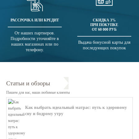
РАССРОЧКА ИЛИ КРЕДИТ
СКИДКА 3%
ПРИ ПОКУПКЕ
ОТ 60 000 РУБ
От наших партнеров.
Подробности уточняйте в
Выдача бонусной карты для
наших магазинах или по
последующих покупок
телефону.
Статьи и обзоры
Пишем для вас, наши любимые клиенты
Как выбрать идеальный матрас: путь к здоровому
сну и бодрому утру
В этой статье мы поможем разобратьс...