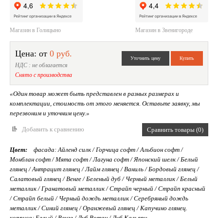
Магазин в Голицыно
Магазин в Звенигороде
Цена: от
0 руб.
НДС : не облагается
Снято с производства
«Один товар может быть представлен в разных размерах и
комплектации, стоимость от этого меняется. Оставьте заявку, мы
перезвоним и уточним цену.»
Добавить к сравнению
Сравнить товары (0)
Цвет:
фасада: Айленд силк / Горчица софт / Альбион софт /
Монблан софт / Мята софт / Лагуна софт / Японский шелк / Белый
глянец / Антрацит глянец / Лайм глянец / Ваниль / Бордовый глянец /
Салатовый глянец / Венге / Беленый дуб / Черный металлик / Белый
металлик / Гранатовый металлик / Страйп черный / Страйп красный
/ Страйп белый / Черный дождь металлик / Серебряный дождь
металлик / Синий глянец / Оранжевый глянец / Капучино глянец.
корпуса: Белый / Венге / Дуб Вотан / Дуб Кальяри