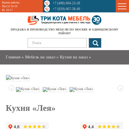
Время работы:
+7 (498) 694-23-28
Sale
Пн-Сб 10-19
+7 (929) 607-58-49
Вс 10-17
ПРОДАЖА И ПРОИЗВОДСТВО МЕБЕЛИ ПО МОСКВЕ И ОДИНЦОВСКОМУ
РАЙОНУ
Главная
»
Мебель на заказ
»
Кухни на заказ
»
‹
›
Кухня «Лея»