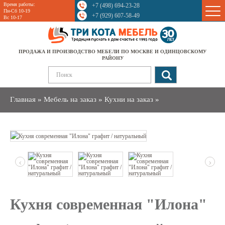
Время работы:
+7 (498) 694-23-28
Sale
Пн-Сб 10-19
+7 (929) 607-58-49
Вс 10-17
ПРОДАЖА И ПРОИЗВОДСТВО МЕБЕЛИ ПО МОСКВЕ И ОДИНЦОВСКОМУ
РАЙОНУ
Главная
»
Мебель на заказ
»
Кухни на заказ
»
‹
›
Кухня современная "Илона"