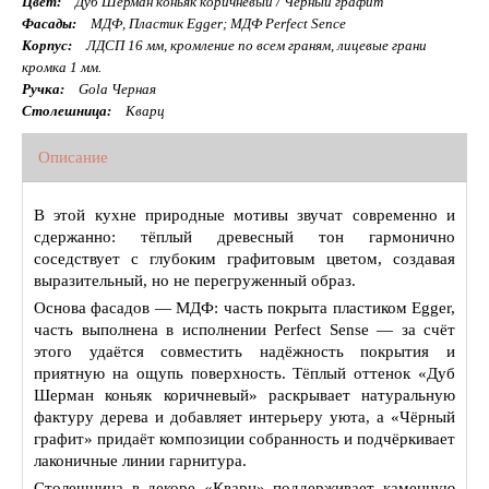
Цвет:
Дуб Шерман коньяк коричневый / Черный графит
Фасады:
МДФ, Пластик Egger; МДФ Perfect Sence
Корпус:
ЛДСП 16 мм, кромление по всем граням, лицевые грани
кромка 1 мм.
Ручка:
Gola Черная
Столешница:
Кварц
Описание
В этой кухне природные мотивы звучат современно и
сдержанно: тёплый древесный тон гармонично
соседствует с глубоким графитовым цветом, создавая
выразительный, но не перегруженный образ.
Основа фасадов — МДФ: часть покрыта пластиком Egger,
часть выполнена в исполнении Perfect Sense — за счёт
этого удаётся совместить надёжность покрытия и
приятную на ощупь поверхность. Тёплый оттенок «Дуб
Шерман коньяк коричневый» раскрывает натуральную
фактуру дерева и добавляет интерьеру уюта, а «Чёрный
графит» придаёт композиции собранность и подчёркивает
лаконичные линии гарнитура.
Столешница в декоре «Кварц» поддерживает каменную