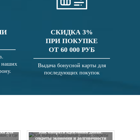
ЛИ
СКИДКА 3%
ПРИ ПОКУПКЕ
ОТ 60 000 РУБ
в.
в наших
Выдача бонусной карты для
фону.
последующих покупок
 выше, а
ска для
Как выбрать идеальный диван:
секреты экономии и долговечности