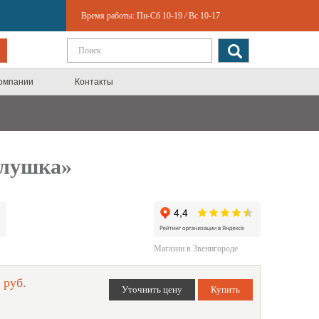
Время работы:
Пн-Сб 10-19
/
Вс 10-17
компании
Контакты
олушка»
Магазин в Звенигороде
 руб.