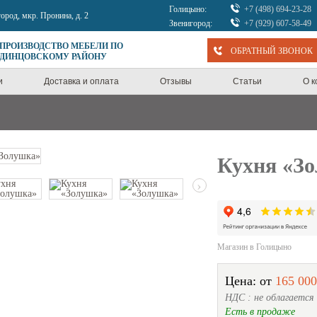
Голицыно:
+7 (498) 694-23-28
город, мкр. Пронина, д. 2
Звенигород:
+7 (929) 607-58-49
 ПРОИЗВОДСТВО МЕБЕЛИ ПО
ОБРАТНЫЙ ЗВОНОК
ОДИНЦОВСКОМУ РАЙОНУ
и
Доставка и оплата
Отзывы
Статьи
О 
Кухня «З
›
Магазин в Голицыно
Цена: от
165 000
НДС : не облагается
Есть в продаже