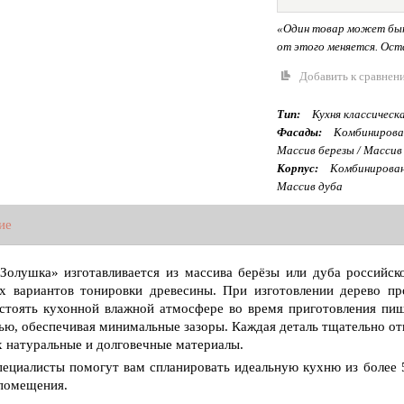
«Один товар может быт
от этого меняется. Оста
Добавить к сравнен
Тип:
Кухня классическ
Фасады:
Комбинирован
Массив березы / Массив
Корпус:
Комбинированн
Массив дуба
ие
Золушка» изготавливается из массива берёзы или дуба российс
х вариантов тонировки древесины. При изготовлении дерево пр
стоять кухонной влажной атмосфере во время приготовления пищ
ью, обеспечивая минимальные зазоры. Каждая деталь тщательно от
 натуральные и долговечные материалы.
ециалисты помогут вам спланировать идеальную кухню из более 5
помещения.