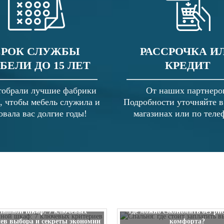
СРОК СЛУЖБЫ
РАССРОЧКА И
БЕЛИ ДО 15 ЛЕТ
КРЕДИТ
обрали лучшие фабрики
От наших партнеро
, чтобы мебель служила и
Подробности уточняйте 
овала вас долгие годы!
магазинах или по теле
Спальня: где стоит заплатить
пашной шкаф: 7 ключевых
где можно сэкономить без ри
ев выбора и секреты экономии
комфорта?