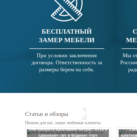
БЕСПЛАТНЫЙ
ЗАМЕР МЕБЕЛИ
МЕ
При условии заключения
Мы от
договора. Ответственность за
России
размеры берем на себя.
рад
Статьи и обзоры
Пишем для вас, наши любимые клиенты
Как выбрать идеальный матрас: путь к
Рас
здоровому сну и бодрому утру
критери