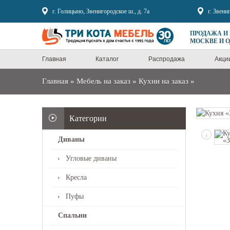
Sale
г. Голицыно, Звенигородское ш., д. 7а
г. Звени
ПРОДАЖА И
МОСКВЕ И 
Главная
Каталог
Распродажа
Акци
Главная
»
Мебель на заказ
»
Кухни на заказ
»
Категории
‹
Диваны
Угловые диваны
Кресла
Пуфы
Спальни