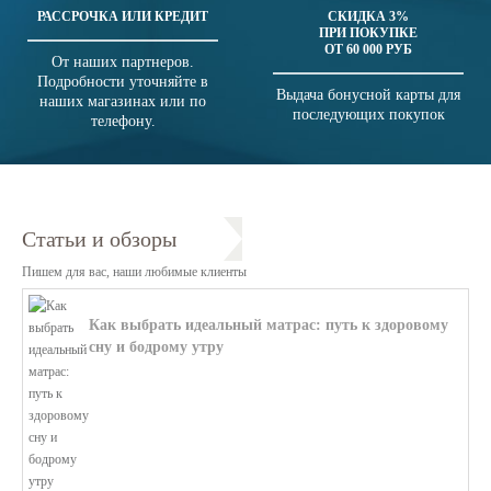
РАССРОЧКА ИЛИ КРЕДИТ
СКИДКА 3%
ПРИ ПОКУПКЕ
ОТ 60 000 РУБ
От наших партнеров.
Подробности уточняйте в
Выдача бонусной карты для
наших магазинах или по
последующих покупок
телефону.
Статьи и обзоры
Пишем для вас, наши любимые клиенты
Как выбрать идеальный матрас: путь к здоровому
сну и бодрому утру
В этой статье мы поможем разобратьс...