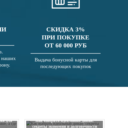
ЛИ
СКИДКА 3%
ПРИ ПОКУПКЕ
ОТ 60 000 РУБ
в.
в наших
Выдача бонусной карты для
фону.
последующих покупок
 выше, а
ска для
Как выбрать идеальный диван:
секреты экономии и долговечности