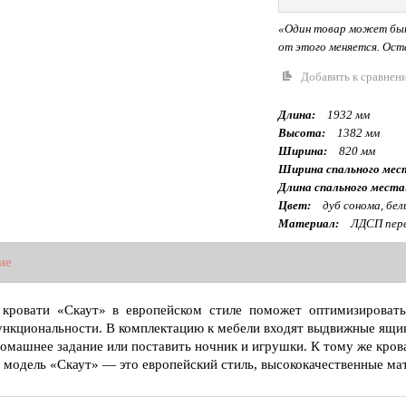
«Один товар может быт
от этого меняется. Оста
Добавить к сравнен
Длина:
1932 мм
Высота:
1382 мм
Ширина:
820 мм
Ширина спального мес
Длина спального места
Цвет:
дуб сонома, бе
Материал:
ЛДСП перв
ие
кровати «Скаут» в европейском стиле поможет оптимизировать
нкциональности. В комплектацию к мебели входят выдвижные ящик
домашнее задание или поставить ночник и игрушки. К тому же кроват
 модель «Скаут» — это европейский стиль, высококачественные ма