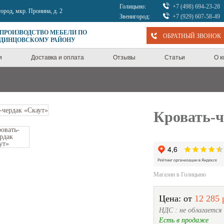
Голицыно:
+7 (498) 694-23-28
город, мкр. Пронина, д. 2
Звенигород:
+7 (929) 607-58-49
 ПРОИЗВОДСТВО МЕБЕЛИ ПО
ОБРАТНЫЙ ЗВОНОК
ОДИНЦОВСКОМУ РАЙОНУ
и
Доставка и оплата
Отзывы
Статьи
О 
Кровать-ч
Магазин в Голицыно
Цена: от
12 285 
НДС : не облагается
Есть в продаже