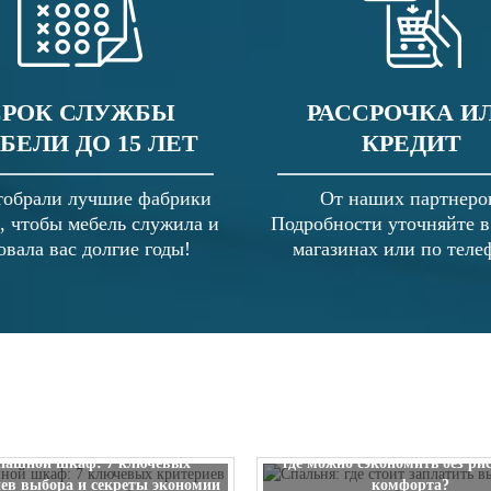
СРОК СЛУЖБЫ
РАССРОЧКА И
БЕЛИ ДО 15 ЛЕТ
КРЕДИТ
обрали лучшие фабрики
От наших партнеро
, чтобы мебель служила и
Подробности уточняйте 
овала вас долгие годы!
магазинах или по теле
Спальня: где стоит заплатить
пашной шкаф: 7 ключевых
где можно сэкономить без ри
ев выбора и секреты экономии
комфорта?