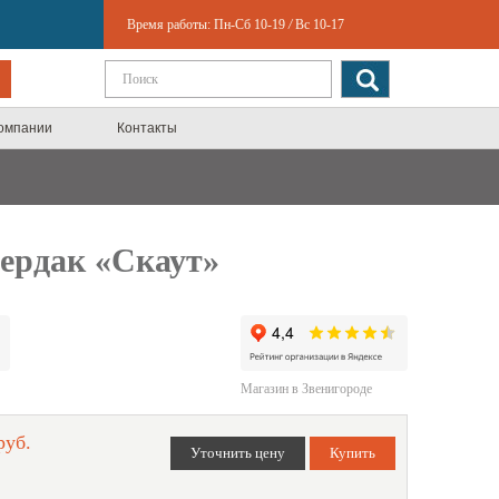
Время работы:
Пн-Сб 10-19
/
Вс 10-17
компании
Контакты
ердак «Скаут»
Магазин в Звенигороде
руб.