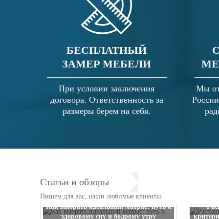
БЕСПЛАТНЫЙ
ЗАМЕР МЕБЕЛИ
МЕ
При условии заключения
Мы от
договора. Ответственность за
России
размеры берем на себя.
рад
Статьи и обзоры
Пишем для вас, наши любимые клиенты
Как выбрать идеальный матрас: путь к
Рас
здоровому сну и бодрому утру
критери