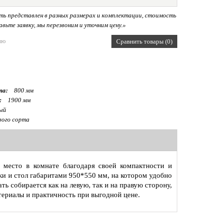
ь представлен в разных размерах и комплектации, стоимость
вьте заявку, мы перезвоним и уточним цену.»
ию
Сравнить товары (0)
та:
800 мм
:
1900 мм
лый
ого сорта
 место в комнате благодаря своей компактности и
и и стол габаритами 950*550 мм, на котором удобно
ь собирается как на левую, так и на правую сторону,
териалы и практичность при выгодной цене.