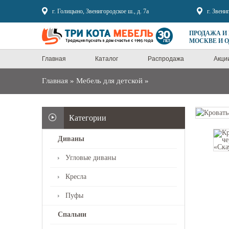
Sale
г. Голицыно, Звенигородское ш., д. 7а
г. Звени
ПРОДАЖА И
МОСКВЕ И 
Главная
Каталог
Распродажа
Акци
Главная
»
Мебель для детской
»
Категории
Диваны
Угловые диваны
Кресла
Пуфы
Спальни