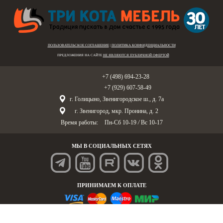
ПОЛЬЗОВАТЕЛЬСКОЕ СОГЛАШЕНИЕ
|
ПОЛИТИКА КОНФИДЕНЦИАЛЬНОСТИ
ПРЕДЛОЖЕНИЯ НА САЙТЕ
НЕ ЯВЛЯЮТСЯ ПУБЛИЧНОЙ ОФЕРТОЙ
Голицыно:
+7 (498) 694-23-28
Звенигород:
+7 (929) 607-58-49
г. Голицыно, Звенигородское ш., д. 7а
г. Звенигород, мкр. Пронина, д. 2
Время работы:
Пн-Сб 10-19
/
Вс 10-17
МЫ В СОЦИАЛЬНЫХ СЕТЯХ
ПРИНИМАЕМ К ОПЛАТЕ
© «Три Кота Мебель», 1995-2025