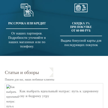
РАССРОЧКА ИЛИ КРЕДИТ
СКИДКА 3%
ПРИ ПОКУПКЕ
ОТ 60 000 РУБ
От наших партнеров.
Подробности уточняйте в
Выдача бонусной карты для
наших магазинах или по
последующих покупок
телефону.
Статьи и обзоры
Пишем для вас, наши любимые клиенты
Как выбрать идеальный матрас: путь к здоровому
сну и бодрому утру
В этой статье мы поможем разобратьс...