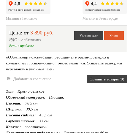
Магазин в Голицыно
Магазин в Звенигороде
Цена: от
3 890 руб.
НДС : не облагается
Есть в продаже
«Один товар может быть представлен в разных размерах и
комплектации, стоимость от этого меняется. Оставьте заявку, мы
перезвоним и уточним цену.»
Добавить к сравнению
Сравнить товары (0)
Тип:
Кресло детское
Обивочный материал:
Пластик
Высота:
78,5 см
Ширина:
39,5 см
Высота сиденья:
43,5 см
Глубина сиденья:
33 см
Каркас :
пластиковый
Дополнительная информация:
Ограничение по весу: 80 кг