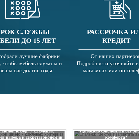
СРОК СЛУЖБЫ
РАССРОЧКА И
БЕЛИ ДО 15 ЛЕТ
КРЕДИТ
обрали лучшие фабрики
От наших партнеро
, чтобы мебель служила и
Подробности уточняйте 
овала вас долгие годы!
магазинах или по теле
Спальня: где стоит заплатить
пашной шкаф: 7 ключевых
где можно сэкономить без ри
ев выбора и секреты экономии
комфорта?