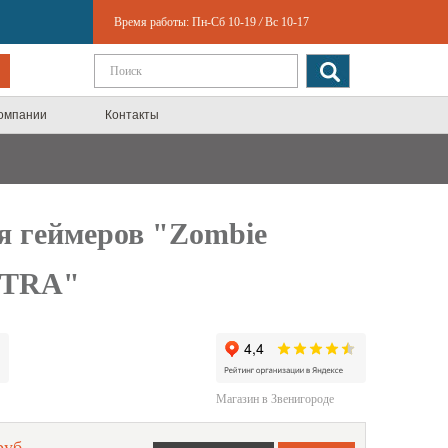
Время работы:
Пн-Сб 10-19
/
Вс 10-17
компании
Контакты
я геймеров "Zombie
TRA"
Магазин в Звенигороде
руб.