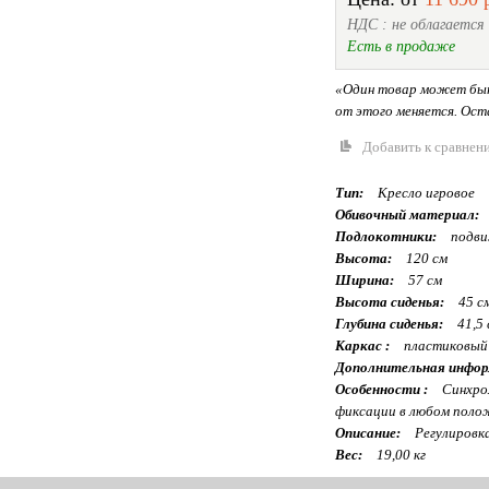
НДС : не облагается
Есть в продаже
«Один товар может быт
от этого меняется. Оста
Добавить к сравнен
Тип:
Кресло игровое
Обивочный материал:
Подлокотники:
подв
Высота:
120 см
Ширина:
57 см
Высота сиденья:
45 с
Глубина сиденья:
41,5 
Каркас :
пластиковый
Дополнительная инфор
Особенности :
Синхром
фиксации в любом поло
Описание:
Регулировк
Вес:
19,00 кг