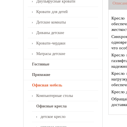
Двухъярусные кровати
Описан
Кровати для детей
Кресло
Детские комнаты
обеспеч
жесткос
Диваны детские
Синхром
одновре
Кровати-чердаки
что осо
Матрасы детские
Кресло 
газлифт
Гостиные
надежно
Кресло 
Прихожие
нагрузк
обеспеч
Офисная мебель
Кресло 
Компьютерные столы
Обращай
доставк
Офисные кресла
детское кресло