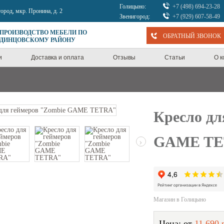
Голицыно:
+7 (498) 694-23-28
город, мкр. Пронина, д. 2
Звенигород:
+7 (929) 607-58-49
 ПРОИЗВОДСТВО МЕБЕЛИ ПО
ОБРАТНЫЙ ЗВОНОК
ОДИНЦОВСКОМУ РАЙОНУ
и
Доставка и оплата
Отзывы
Статьи
О 
Кресло дл
GAME TE
›
Магазин в Голицыно
Цена: от
11 690 