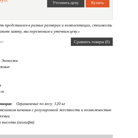
ь представлен в разных размерах и комплектации, стоимость
вьте заявку, мы перезвоним и уточним цену.»
ию
Сравнить товары (0)
Экокожа
ижные
м
см
мация:
Ограничение по весу: 120 кг
еханизм качания с регулировкой жесткости и возможностью
жении
а высоты (газлифт)