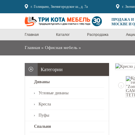
Sale
г. Голицыно, Звенигородское ш., д. 7а
г. Звени
ПРОДАЖА И
МОСКВЕ И 
Главная
Каталог
Распродажа
Акци
Главная
»
Офисная мебель
»
Категории
Диваны
‹
Угловые диваны
Кресла
Пуфы
Спальни