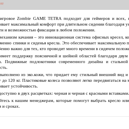
ие
 игровое Zombie GAME TETRA подходит для геймеров и всех, 
ивает максимальный комфорт при длительном сидении благодаря у
ти и возможностью фиксации в любом положении.
еханизм качания – это инновационная система офисных кресел, ко
менно спинки и сиденья кресла. Это обеспечивает максимальную п
бенно важно для тех, кто проводит много времени в сидячем полож
имеет поддержку поясничной и шейной областей благодаря двум
а. Подвижные подлокотники современного дизайна и стальной
сть.
выполнено из эко.кожи, что придает ему стильный внешний вид и 
у до 120 кг. Пластиковые колеса позволяют легко передвигаться на 
ивает устойчивость.
доступно в двух расцветках: черная и черная с красными вставками
тесь к нашим менеджерам, которые помогут выбрать кресло или
и и сроках.