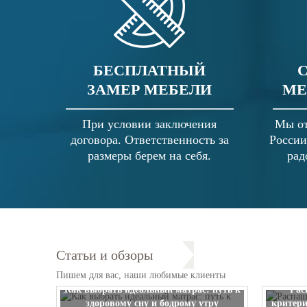
БЕСПЛАТНЫЙ
ЗАМЕР МЕБЕЛИ
МЕ
При условии заключения
Мы от
договора. Ответственность за
России
размеры берем на себя.
рад
Статьи и обзоры
Пишем для вас, наши любимые клиенты
Как выбрать идеальный матрас: путь к
Рас
здоровому сну и бодрому утру
критери