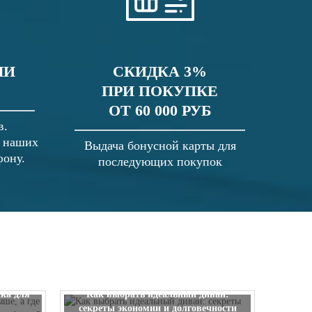
ЛИ
СКИДКА 3%
ПРИ ПОКУПКЕ
ОТ 60 000 РУБ
в.
в наших
Выдача бонусной карты для
фону.
последующих покупок
 выше, а
ска для
Как выбрать идеальный диван:
секреты экономии и долговечности