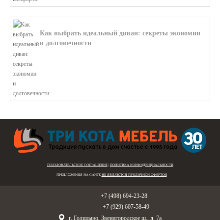
Как выбрать идеальный диван: секреты экономии
и долговечности
В этой статье мы подробно рассмотри...
ПОЛЬЗОВАТЕЛЬСКОЕ СОГЛАШЕНИЕ
|
ПОЛИТИКА КОНФИДЕНЦИАЛЬНОСТИ
ПРЕДЛОЖЕНИЯ НА САЙТЕ
НЕ ЯВЛЯЮТСЯ ПУБЛИЧНОЙ ОФЕРТОЙ
Голицыно:
+7 (498) 694-23-28
Звенигород:
+7 (929) 607-58-49
г. Голицыно, Звенигородское ш., д. 7а