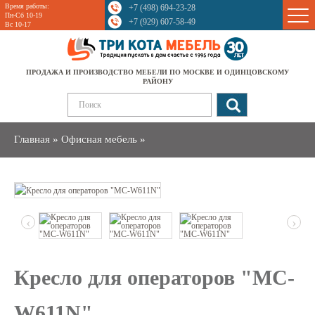
Время работы:
+7 (498) 694-23-28
Sale
Пн-Сб 10-19
+7 (929) 607-58-49
Вс 10-17
ПРОДАЖА И ПРОИЗВОДСТВО МЕБЕЛИ ПО МОСКВЕ И ОДИНЦОВСКОМУ
РАЙОНУ
Главная
»
Офисная мебель
»
‹
›
Кресло для операторов "MC-
W611N"