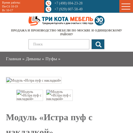
Время работы:
+7 (498) 694-23-28
Sale
Пн-Сб 10-19
+7 (929) 607-58-49
Вс 10-17
ПРОДАЖА И ПРОИЗВОДСТВО МЕБЕЛИ ПО МОСКВЕ И ОДИНЦОВСКОМУ
РАЙОНУ
Главная
»
Диваны
»
Пуфы
»
Модуль «Истра пуф с
накладкой»