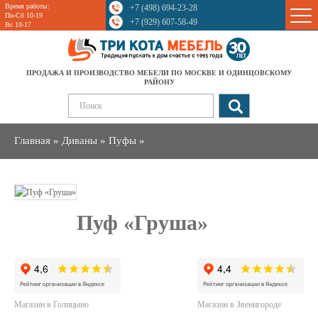
Время работы:
+7 (498) 694-23-28
Sale
Пн-Сб 10-19
+7 (929) 607-58-49
Вс 10-17
ПРОДАЖА И ПРОИЗВОДСТВО МЕБЕЛИ ПО МОСКВЕ И ОДИНЦОВСКОМУ
РАЙОНУ
Главная
»
Диваны
»
Пуфы
»
Пуф «Груша»
Магазин в Голицыно
Магазин в Звенигороде