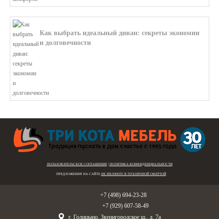
Как выбрать идеальный диван: секреты экономии
и долговечности
В этой статье мы подробно рассмотри...
ПОЛЬЗОВАТЕЛЬСКОЕ СОГЛАШЕНИЕ
|
ПОЛИТИКА КОНФИДЕНЦИАЛЬНОСТИ
ПРЕДЛОЖЕНИЯ НА САЙТЕ
НЕ ЯВЛЯЮТСЯ ПУБЛИЧНОЙ ОФЕРТОЙ
Голицыно:
+7 (498) 694-23-28
Звенигород:
+7 (929) 607-58-49
г. Голицыно, Звенигородское ш., д. 7а