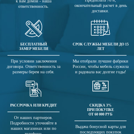
Предоплата 70%,
к вам домой - наша
окончательный расчет в день
ответственность.
доставки.
БЕСПЛАТНЫЙ
СРОК СЛУЖБЫ МЕБЕЛИ ДО 15
ЗАМЕР МЕБЕЛИ
ЛЕТ
При условии заключения
Мы отобрали лучшие фабрики
договора. Ответственность за
России, чтобы мебель служила
размеры берем на себя.
и радовала вас долгие годы!
РАССРОЧКА ИЛИ КРЕДИТ
СКИДКА 3%
ПРИ ПОКУПКЕ
ОТ 60 000 РУБ
От наших партнеров.
Подробности уточняйте в
Выдача бонусной карты для
наших магазинах или по
последующих покупок
телефону.