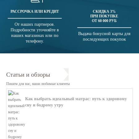
РАССРОЧКА ИЛИ КРЕДИТ
СКИДКА 3%
ПРИ ПОКУПКЕ
ОТ 60 000 РУБ
От наших партнеров.
Подробности уточняйте в
Выдача бонусной карты для
наших магазинах или по
последующих покупок
телефону.
Статьи и обзоры
Пишем для вас, наши любимые клиенты
Как выбрать идеальный матрас: путь к здоровому
сну и бодрому утру
В этой статье мы поможем разобратьс...