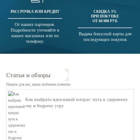
РАССРОЧКА ИЛИ КРЕДИТ
СКИДКА 3%
ПРИ ПОКУПКЕ
ОТ 60 000 РУБ
От наших партнеров.
Подробности уточняйте в
Выдача бонусной карты для
наших магазинах или по
последующих покупок
телефону.
Статьи и обзоры
Пишем для вас, наши любимые клиенты
Как выбрать идеальный матрас: путь к здоровому
сну и бодрому утру
В этой статье мы поможем разобратьс...