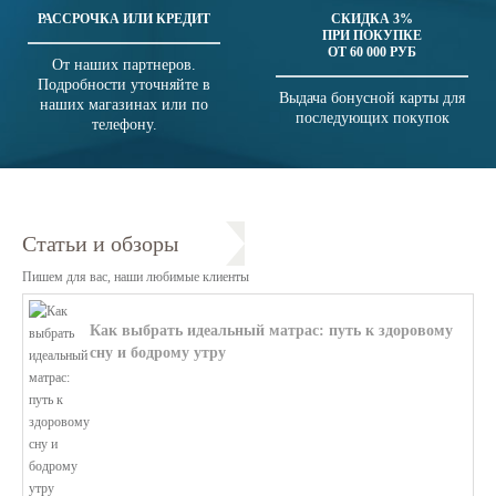
РАССРОЧКА ИЛИ КРЕДИТ
СКИДКА 3%
ПРИ ПОКУПКЕ
ОТ 60 000 РУБ
От наших партнеров.
Подробности уточняйте в
Выдача бонусной карты для
наших магазинах или по
последующих покупок
телефону.
Статьи и обзоры
Пишем для вас, наши любимые клиенты
Как выбрать идеальный матрас: путь к здоровому
сну и бодрому утру
В этой статье мы поможем разобратьс...