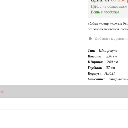
НДС : не облагается
Есть в продаже
«Один товар может быт
от этого меняется. Оста
Добавить к сравнен
Тип:
Шкаф-купе
Высота:
230 см
Ширина:
240 см
Глубина:
57 см
Корпус:
ЛДСП
Описание:
Открывание
ие