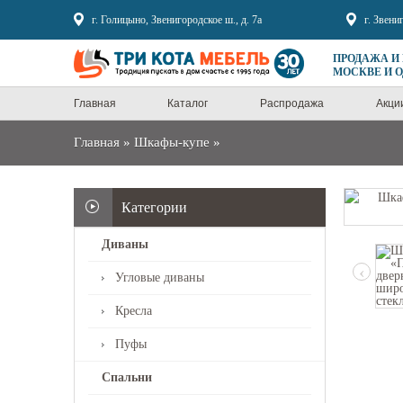
Sale
г. Голицыно, Звенигородское ш., д. 7а
г. Звени
ПРОДАЖА И
МОСКВЕ И 
Главная
Каталог
Распродажа
Акци
Главная
»
Шкафы-купе
»
Категории
Диваны
‹
Угловые диваны
Кресла
Пуфы
Спальни