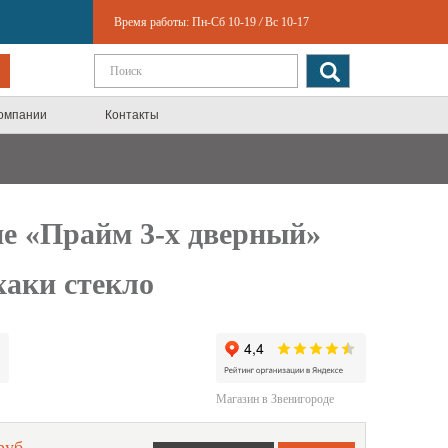
Время работы:
Пн-Сб 10-19
/
Вс 10-17
компании
Контакты
е «Прайм 3-х дверный»
аки стекло
Магазин в Звенигороде
руб.