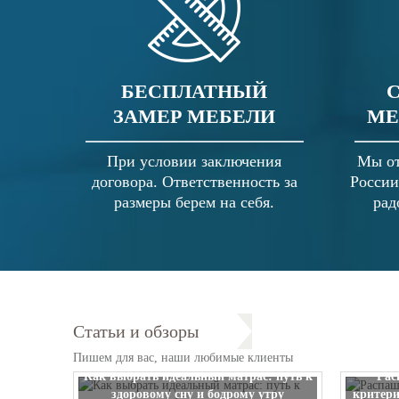
БЕСПЛАТНЫЙ
ЗАМЕР МЕБЕЛИ
МЕ
При условии заключения
Мы от
договора. Ответственность за
России
размеры берем на себя.
рад
Статьи и обзоры
Пишем для вас, наши любимые клиенты
Как выбрать идеальный матрас: путь к
Рас
здоровому сну и бодрому утру
критери