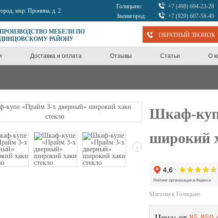
Голицыно:
+7 (498) 694-23-28
город, мкр. Пронина, д. 2
Звенигород:
+7 (929) 607-58-49
 ПРОИЗВОДСТВО МЕБЕЛИ ПО
ОБРАТНЫЙ ЗВОНОК
ОДИНЦОВСКОМУ РАЙОНУ
и
Доставка и оплата
Отзывы
Статьи
О 
Шкаф-куп
широкий х
›
Магазин в Голицыно
Цена: от
85 850 