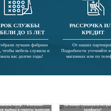
СРОК СЛУЖБЫ
РАССРОЧКА И
БЕЛИ ДО 15 ЛЕТ
КРЕДИТ
обрали лучшие фабрики
От наших партнеро
, чтобы мебель служила и
Подробности уточняйте 
овала вас долгие годы!
магазинах или по теле
Спальня: где стоит заплатить
пашной шкаф: 7 ключевых
где можно сэкономить без ри
ев выбора и секреты экономии
комфорта?