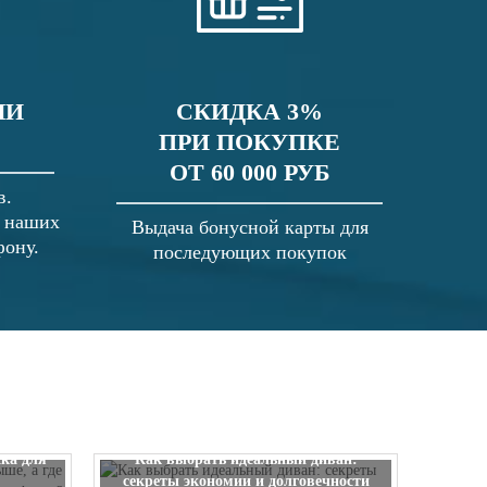
ЛИ
СКИДКА 3%
ПРИ ПОКУПКЕ
ОТ 60 000 РУБ
в.
в наших
Выдача бонусной карты для
фону.
последующих покупок
 выше, а
ска для
Как выбрать идеальный диван:
секреты экономии и долговечности