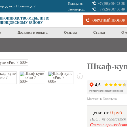
Голицыно:
+7 (498) 694-23-28
город, мкр. Пронина, д. 2
Звенигород:
+7 (929) 607-58-49
 ПРОИЗВОДСТВО МЕБЕЛИ ПО
ОБРАТНЫЙ ЗВОНОК
ОДИНЦОВСКОМУ РАЙОНУ
и
Доставка и оплата
Отзывы
Статьи
О 
Шкаф-купе
›
Магазин в Голицыно
Цена: от
0 руб.
НДС : не облагается
Снято с производств