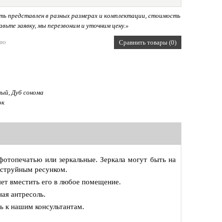
ь представлен в разных размерах и комплектации, стоимость
вьте заявку, мы перезвоним и уточним цену.»
ию
Сравнить товары (0)
ный, Дуб сонома
ок
фотопечатью или зеркальные. Зеркала могут быть на
коструйным ресунком.
ет вместить его в любое помещение.
ая антресоль.
ь к нашим консультантам.