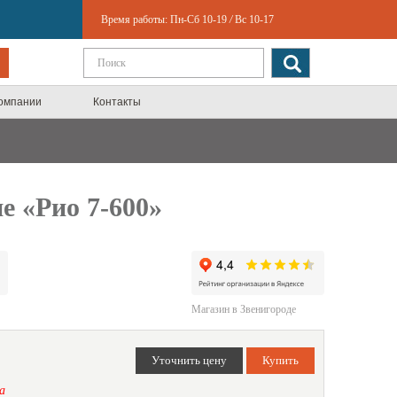
Время работы:
Пн-Сб 10-19
/
Вс 10-17
компании
Контакты
 «Рио 7-600»
Магазин в Звенигороде
а