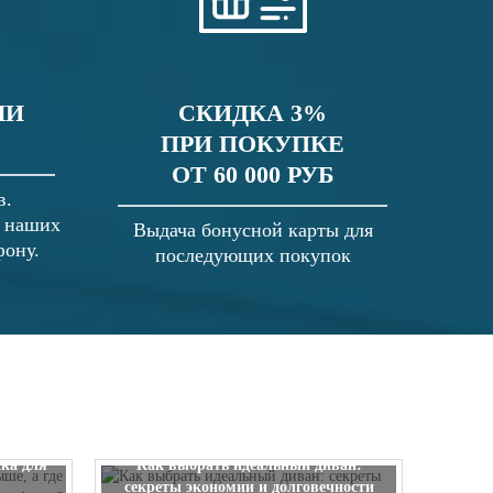
ЛИ
СКИДКА 3%
ПРИ ПОКУПКЕ
ОТ 60 000 РУБ
в.
в наших
Выдача бонусной карты для
фону.
последующих покупок
 выше, а
ска для
Как выбрать идеальный диван:
секреты экономии и долговечности