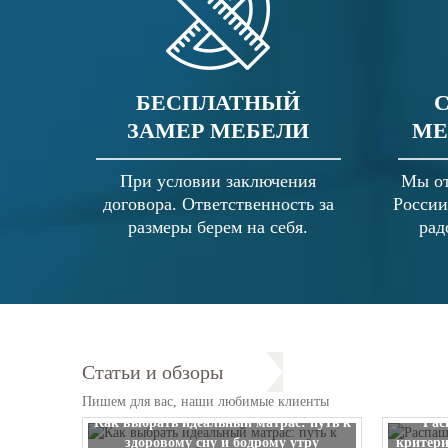
БЕСПЛАТНЫЙ
ЗАМЕР МЕБЕЛИ
МЕ
При условии заключения
Мы от
договора. Ответственность за
России
размеры берем на себя.
рад
Статьи и обзоры
Пишем для вас, наши любимые клиенты
Как выбрать идеальный матрас: путь к
Рас
здоровому сну и бодрому утру
критери