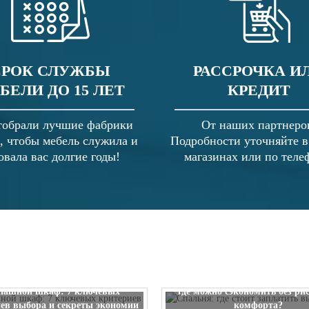
СРОК СЛУЖБЫ
РАССРОЧКА И
БЕЛИ ДО 15 ЛЕТ
КРЕДИТ
обрали лучшие фабрики
От наших партнеро
, чтобы мебель служила и
Подробности уточняйте 
овала вас долгие годы!
магазинах или по теле
Спальня: где стоит заплатить
пашной шкаф: 7 ключевых
где можно сэкономить без ри
ев выбора и секреты экономии
комфорта?