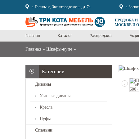
Sale
г. Голицыно, Звенигородское ш., д. 7а
г. Звени
ПРОДАЖА И
МОСКВЕ И 
Главная
Каталог
Распродажа
Акци
Главная
»
Шкафы-купе
»
Категории
‹
Диваны
Угловые диваны
Кресла
Пуфы
Спальни