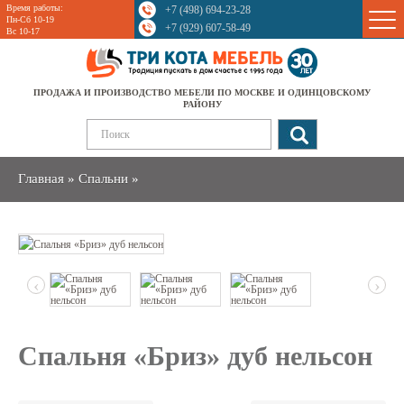
Время работы:
+7 (498) 694-23-28
Sale
Пн-Сб 10-19
+7 (929) 607-58-49
Вс 10-17
ПРОДАЖА И ПРОИЗВОДСТВО МЕБЕЛИ ПО МОСКВЕ И ОДИНЦОВСКОМУ
РАЙОНУ
Главная
»
Спальни
»
‹
›
Спальня «Бриз» дуб нельсон