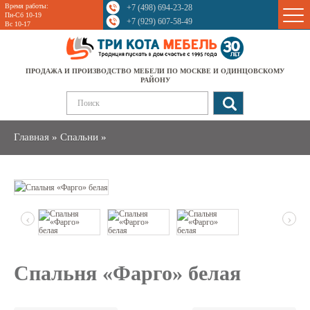
Время работы:
+7 (498) 694-23-28
Sale
Пн-Сб 10-19
+7 (929) 607-58-49
Вс 10-17
ПРОДАЖА И ПРОИЗВОДСТВО МЕБЕЛИ ПО МОСКВЕ И ОДИНЦОВСКОМУ
РАЙОНУ
Главная
»
Спальни
»
‹
›
Спальня «Фарго» белая