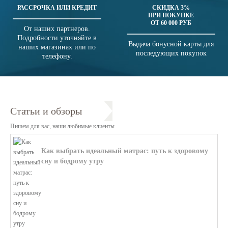
РАССРОЧКА ИЛИ КРЕДИТ
СКИДКА 3%
ПРИ ПОКУПКЕ
ОТ 60 000 РУБ
От наших партнеров.
Подробности уточняйте в
Выдача бонусной карты для
наших магазинах или по
последующих покупок
телефону.
Статьи и обзоры
Пишем для вас, наши любимые клиенты
Как выбрать идеальный матрас: путь к здоровому
сну и бодрому утру
В этой статье мы поможем разобратьс...