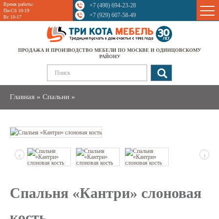
Время работы:
+7 (498) 694-23-28
Sale
Пн-Сб 10-19
+7 (929) 607-58-49
Вс 10-17
ПРОДАЖА И ПРОИЗВОДСТВО МЕБЕЛИ ПО МОСКВЕ И ОДИНЦОВСКОМУ
РАЙОНУ
Главная
»
Спальни
»
‹
›
Спальня «Кантри» слоновая
кость