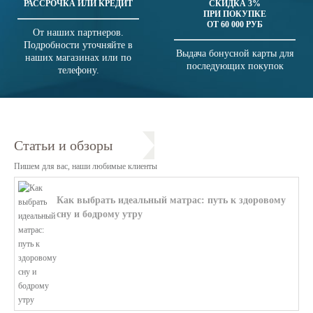
РАССРОЧКА ИЛИ КРЕДИТ
СКИДКА 3%
ПРИ ПОКУПКЕ
ОТ 60 000 РУБ
От наших партнеров.
Подробности уточняйте в
Выдача бонусной карты для
наших магазинах или по
последующих покупок
телефону.
Статьи и обзоры
Пишем для вас, наши любимые клиенты
Как выбрать идеальный матрас: путь к здоровому
сну и бодрому утру
В этой статье мы поможем разобратьс...