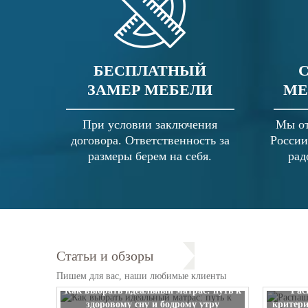
БЕСПЛАТНЫЙ
ЗАМЕР МЕБЕЛИ
МЕ
При условии заключения
Мы от
договора. Ответственность за
России
размеры берем на себя.
рад
Статьи и обзоры
Пишем для вас, наши любимые клиенты
Как выбрать идеальный матрас: путь к
Рас
здоровому сну и бодрому утру
критери