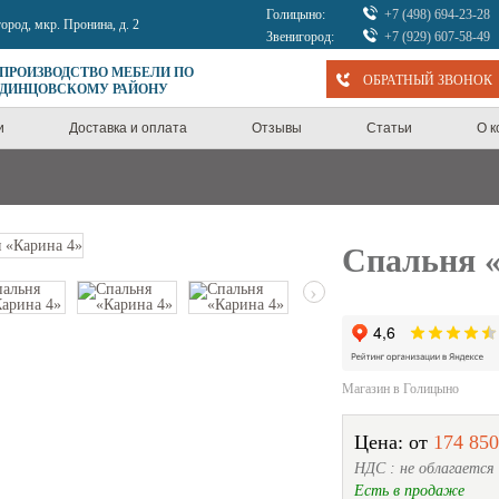
Голицыно:
+7 (498) 694-23-28
город, мкр. Пронина, д. 2
Звенигород:
+7 (929) 607-58-49
 ПРОИЗВОДСТВО МЕБЕЛИ ПО
ОБРАТНЫЙ ЗВОНОК
ОДИНЦОВСКОМУ РАЙОНУ
и
Доставка и оплата
Отзывы
Статьи
О 
Спальня 
›
Магазин в Голицыно
Цена: от
174 850
НДС : не облагается
Есть в продаже