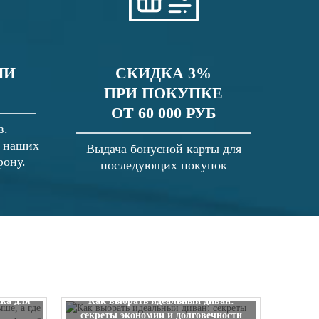
ЛИ
СКИДКА 3%
ПРИ ПОКУПКЕ
ОТ 60 000 РУБ
в.
в наших
Выдача бонусной карты для
фону.
последующих покупок
 выше, а
ска для
Как выбрать идеальный диван:
секреты экономии и долговечности