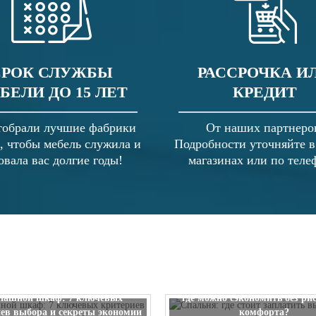
СРОК СЛУЖБЫ
РАССРОЧКА И
БЕЛИ ДО 15 ЛЕТ
КРЕДИТ
обрали лучшие фабрики
От наших партнеро
, чтобы мебель служила и
Подробности уточняйте 
овала вас долгие годы!
магазинах или по теле
Спальня: где стоит заплатить
пашной шкаф: 7 ключевых
где можно сэкономить без ри
ев выбора и секреты экономии
комфорта?