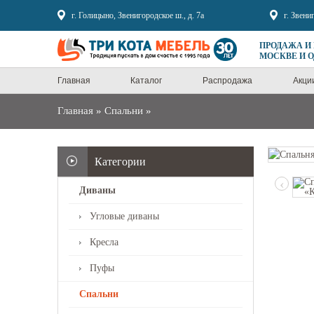
Sale
г. Голицыно, Звенигородское ш., д. 7а
г. Звени
ПРОДАЖА И
МОСКВЕ И 
Главная
Каталог
Распродажа
Акци
Главная
»
Спальни
»
Категории
‹
Диваны
Угловые диваны
Кресла
Пуфы
Спальни