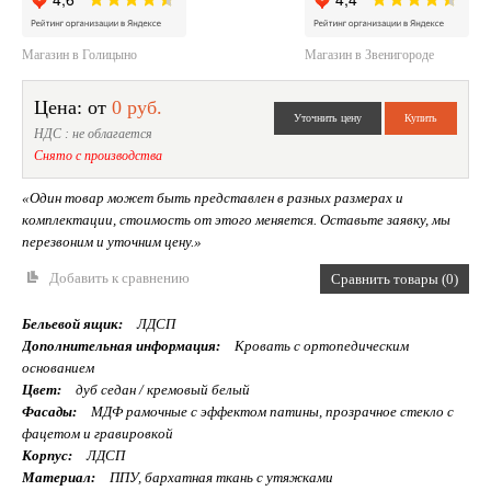
Магазин в Голицыно
Магазин в Звенигороде
Цена: от
0 руб.
НДС : не облагается
Снято с производства
«Один товар может быть представлен в разных размерах и
комплектации, стоимость от этого меняется. Оставьте заявку, мы
перезвоним и уточним цену.»
Добавить к сравнению
Сравнить товары (0)
Бельевой ящик:
ЛДСП
Дополнительная информация:
Кровать с ортопедическим
основанием
Цвет:
дуб седан / кремовый белый
Фасады:
МДФ рамочные с эффектом патины, прозрачное стекло с
фацетом и гравировкой
Корпус:
ЛДСП
Материал:
ППУ, бархатная ткань с утяжками