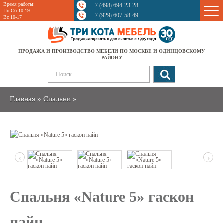
Время работы:
+7 (498) 694-23-28
Sale
Пн-Сб 10-19
+7 (929) 607-58-49
Вс 10-17
ПРОДАЖА И ПРОИЗВОДСТВО МЕБЕЛИ ПО МОСКВЕ И ОДИНЦОВСКОМУ
РАЙОНУ
Главная
»
Спальни
»
‹
›
Спальня «Nature 5» гаскон
пайн