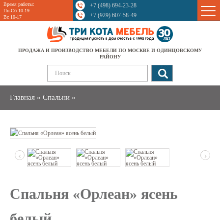
Время работы:
+7 (498) 694-23-28
Sale
Пн-Сб 10-19
+7 (929) 607-58-49
Вс 10-17
ПРОДАЖА И ПРОИЗВОДСТВО МЕБЕЛИ ПО МОСКВЕ И ОДИНЦОВСКОМУ
РАЙОНУ
Главная
»
Спальни
»
‹
›
Спальня «Орлеан» ясень
белый