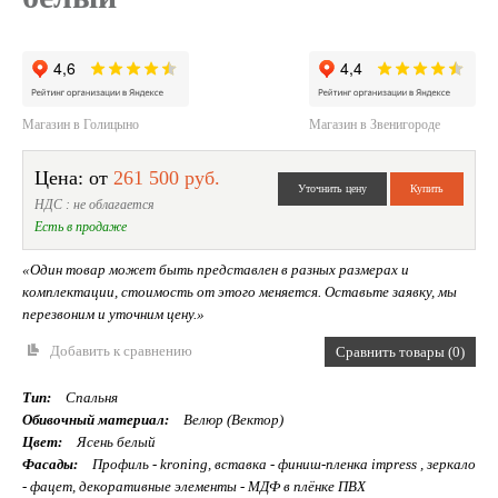
Магазин в Голицыно
Магазин в Звенигороде
Цена: от
261 500 руб.
НДС : не облагается
Есть в продаже
«Один товар может быть представлен в разных размерах и
комплектации, стоимость от этого меняется. Оставьте заявку, мы
перезвоним и уточним цену.»
Добавить к сравнению
Сравнить товары (0)
Тип:
Спальня
Обивочный материал:
Велюр (Вектор)
Цвет:
Ясень белый
Фасады:
Профиль - kroning, вставка - финиш-пленка impress , зеркало
- фацет, декоративные элементы - МДФ в плёнке ПВХ