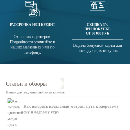
РАССРОЧКА ИЛИ КРЕДИТ
СКИДКА 3%
ПРИ ПОКУПКЕ
ОТ 60 000 РУБ
От наших партнеров.
Подробности уточняйте в
Выдача бонусной карты для
наших магазинах или по
последующих покупок
телефону.
Статьи и обзоры
Пишем для вас, наши любимые клиенты
Как выбрать идеальный матрас: путь к здоровому
сну и бодрому утру
В этой статье мы поможем разобратьс...