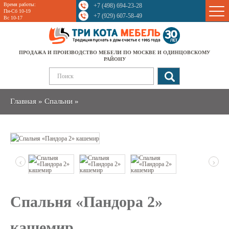
Время работы:
+7 (498) 694-23-28
Sale
Пн-Сб 10-19
+7 (929) 607-58-49
Вс 10-17
ПРОДАЖА И ПРОИЗВОДСТВО МЕБЕЛИ ПО МОСКВЕ И ОДИНЦОВСКОМУ
РАЙОНУ
Главная
»
Спальни
»
‹
›
Спальня «Пандора 2»
кашемир