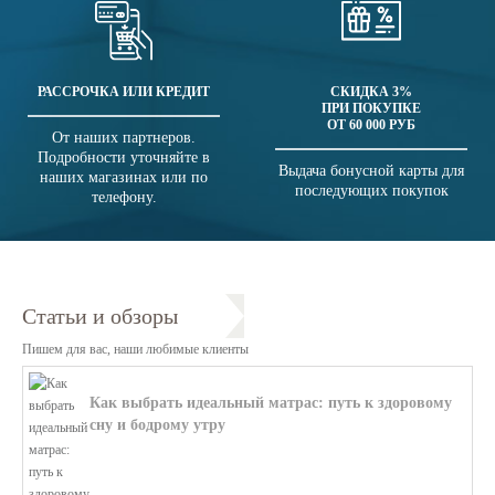
РАССРОЧКА ИЛИ КРЕДИТ
СКИДКА 3%
ПРИ ПОКУПКЕ
ОТ 60 000 РУБ
От наших партнеров.
Подробности уточняйте в
Выдача бонусной карты для
наших магазинах или по
последующих покупок
телефону.
Статьи и обзоры
Пишем для вас, наши любимые клиенты
Как выбрать идеальный матрас: путь к здоровому
сну и бодрому утру
В этой статье мы поможем разобратьс...