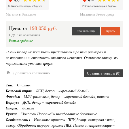
Магазин в Голицыно
Магазин в Звенигороде
Цена: от
198 050 руб.
НДС : не облагается
Есть в продаже
«Один товар может быть представлен в разных размерах и
комплектации, стоимость от этого меняется. Оставьте заявку, мы
перезвоним и уточним цену.»
Добавить к сравнению
Сравнить товары (0)
Тип:
Спальня
Бельевой ящик:
ДСП, декор – «кремовый белый»
Фасады:
МДФ рамочные, декор – «кремовый белый», патина
Корпус:
ДСП, декор – «кремовый белый»
Опоры:
Ламели
Ручка:
"Золотой Прованс" и шлифованные бронзовые
Особенности :
Изголовье кровати: ППУ, декор: глянцевая эмаль,
велюр. Обработка торцов: кромка ПВХ. Петли и направляющие –