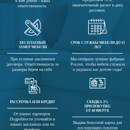
к вам домой - наша
окончательный расчет в день
ответственность.
доставки.
БЕСПЛАТНЫЙ
СРОК СЛУЖБЫ МЕБЕЛИ ДО 15
ЗАМЕР МЕБЕЛИ
ЛЕТ
При условии заключения
Мы отобрали лучшие фабрики
договора. Ответственность за
России, чтобы мебель служила
размеры берем на себя.
и радовала вас долгие годы!
РАССРОЧКА ИЛИ КРЕДИТ
СКИДКА 3%
ПРИ ПОКУПКЕ
ОТ 60 000 РУБ
От наших партнеров.
Подробности уточняйте в
Выдача бонусной карты для
наших магазинах или по
последующих покупок
телефону.